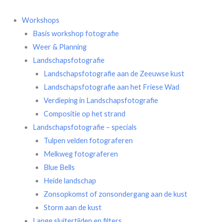
Doorgaan
naar
Workshops
inhoud
Basis workshop fotografie
Weer & Planning
Landschapsfotografie
Landschapsfotografie aan de Zeeuwse kust
Landschapsfotografie aan het Friese Wad
Verdieping in Landschapsfotografie
Compositie op het strand
Landschapsfotografie – specials
Tulpen velden fotograferen
Melkweg fotograferen
Blue Bells
Heide landschap
Zonsopkomst of zonsondergang aan de kust
Storm aan de kust
Lange sluitertijden en filters