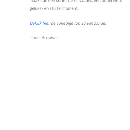
maak dan een serie foto’s. Wauw.. een ouderwets
geluks- en stuitermoment.
Bekijk hier
de volledige top 10 van Sander.
Thom Brouwer