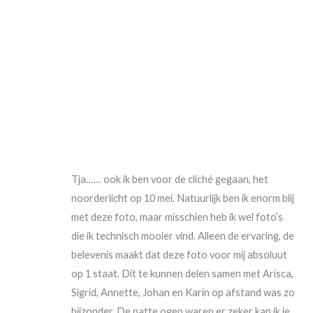
Tja…… ook ik ben voor de cliché gegaan, het
noorderlicht op 10 mei. Natuurlijk ben ik enorm blij
met deze foto, maar misschien heb ik wel foto’s
die ik technisch mooier vind. Alleen de ervaring, de
belevenis maakt dat deze foto voor mij absoluut
op 1 staat. Dit te kunnen delen samen met Arisca,
Sigrid, Annette, Johan en Karin op afstand was zo
bijzonder. De natte ogen waren er zeker kan ik je