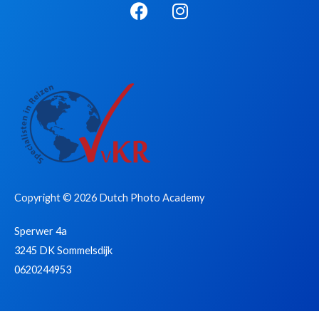
F
I
a
n
c
s
e
t
b
a
o
g
o
r
k
a
m
Copyright © 2026 Dutch Photo Academy
Sperwer 4a
3245 DK Sommelsdijk
0620244953