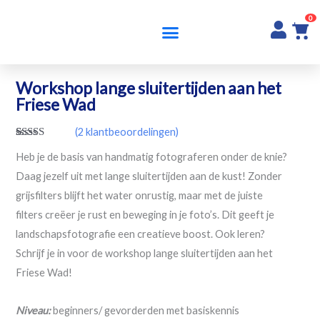
Doorgaan
0
naar
inhoud
Workshop lange sluitertijden aan het
Friese Wad
(
2
klantbeoordelingen)
Waardering
2
Heb je de basis van handmatig fotograferen onder de knie?
5.00
op 5
gebaseerd
Daag jezelf uit met lange sluitertijden aan de kust! Zonder
op
klantbeoordelingen
grijsfilters blijft het water onrustig, maar met de juiste
filters creëer je rust en beweging in je foto’s. Dit geeft je
landschapsfotografie een creatieve boost. Ook leren?
Schrijf je in voor de workshop lange sluitertijden aan het
Friese Wad!
Niveau:
beginners/ gevorderden met basiskennis