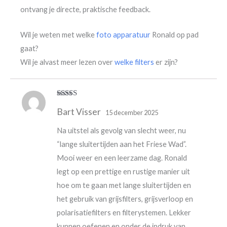
ontvang je directe, praktische feedback.
Wil je weten met welke
foto apparatuur
Ronald op pad
gaat?
Wil je alvast meer lezen over
welke filters
er zijn?
Waardering
Bart Visser
5
uit 5
15 december 2025
Na uitstel als gevolg van slecht weer, nu
“lange sluitertijden aan het Friese Wad”.
Mooi weer en een leerzame dag. Ronald
legt op een prettige en rustige manier uit
hoe om te gaan met lange sluitertijden en
het gebruik van grijsfilters, grijsverloop en
polarisatiefilters en filterystemen. Lekker
kunnen oefenen en onder de indruk van