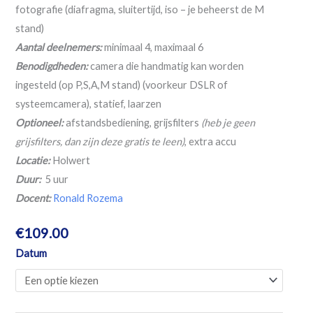
fotografie (diafragma, sluitertijd, iso – je beheerst de M
stand)
Aantal deelnemers:
minimaal 4, maximaal 6
Benodigdheden:
camera die handmatig kan worden
ingesteld (op P,S,A,M stand) (voorkeur DSLR of
systeemcamera), statief, laarzen
Optioneel:
afstandsbediening, grijsfilters
(heb je geen
grijsfilters, dan zijn deze gratis te leen)
, extra accu
Locatie:
Holwert
Duur:
5 uur
Docent:
Ronald Rozema
€
109.00
Workshop
Datum
lange
sluitertijden
aan