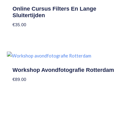
gekozen
Online Cursus Filters En Lange
Sluitertijden
worden
op
€
35.00
de
In Winkelmand
productpagina
Dit
product
Workshop Avondfotografie Rotterdam
heeft
€
89.00
meerdere
variaties.
Toevoegen Aan Winkelwagen
Deze
optie
kan
gekozen
worden
op