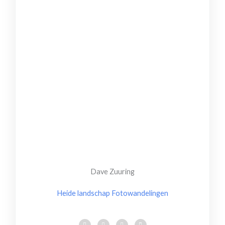
Dave Zuuring
Heide landschap
Fotowandelingen
F
I
Y
L