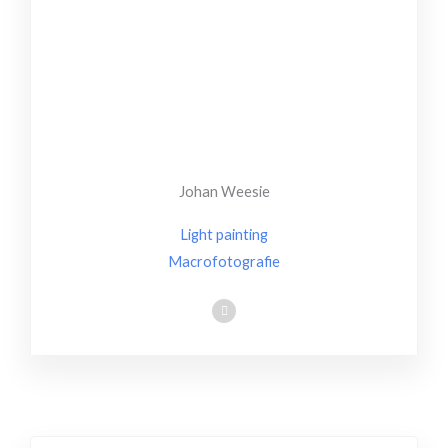
Johan Weesie
Light painting
Macrofotografie
I
n
s
t
a
g
r
a
m