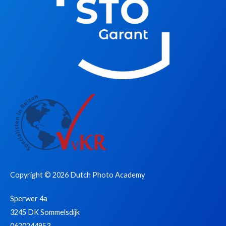
o
r
k
a
m
Copyright © 2026 Dutch Photo Academy
Sperwer 4a
3245 DK Sommelsdijk
0620244953